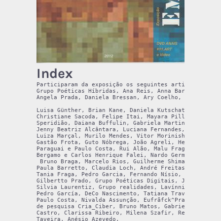
Index
Participaram da exposição os seguintes artistas: Agnus
Grupo Poéticas Híbridas, Ana Reis, Anna Barros, Albert
Angela Prada, Daniela Bressan, Ary Coelho,

Luisa Günther, Brian Kane, Daniela Kutschat, Caroline 
Christiane Sacoda, Felipe Itai, Mayara Pillegi, Rubian
Speridião, Daiana Buffulin, Gabriela Martins, Luciana 
Jenny Beatriz Alcântara, Luciana Fernandes, Luis Felip
Luiza Marçal, Murilo Mendes, Vitor Morinishi, Douglas 
Gastão Frota, Guto Nóbrega, João Agreli, Heloísa Cande
Paraguai e Paulo Costa, Rui Alão, Malu Fragoso, GRUPO 
Bergamo e Carlos Henrique Falei, Nardo Germano, Suzete
 Bruno Braga, Marcelo Rios, Guilherme Shimabuko, Franc
Paula Barretto, Claudia Loch, André Freitas, André Lim
Tania Fraga, Pedro Garcia, Fernando Nísio, Grupo Anima
Gilbertto Prado, Grupo Poéticas Digitais, Joana Losada
Silvia Laurentiz, Grupo realidades, Lavínnia Seabra, T
Pedro García, DeCo Nascimento, Tatiana Travisani, Dani
Paulo Costa, Nivalda Assunção, Eufrãfck^Prates, Edgar 
de pesquisa Cria_Ciber, Bruno Matos, Gabriel dos Anjos
Castro, Clarissa Ribeiro, Milena Szafir, Renata La Roc