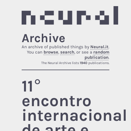
Archive
An archive of published things by
Neural.it
.
You can
browse
,
search
, or see a
random
publication
.
The Neural Archive lists
1940
publications.
11°
encontro
internacional
de arte e