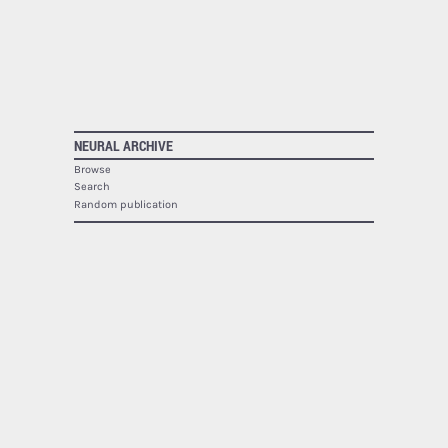
NEURAL ARCHIVE
Browse
Search
Random publication
The Neural Archive lists
1940
publications.
NEURAL
About
Contact
RSS
SOCIAL
Facebook
Twitter
Google Plus
Youtube
Flickr